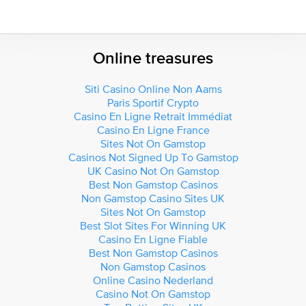
Online treasures
Siti Casino Online Non Aams
Paris Sportif Crypto
Casino En Ligne Retrait Immédiat
Casino En Ligne France
Sites Not On Gamstop
Casinos Not Signed Up To Gamstop
UK Casino Not On Gamstop
Best Non Gamstop Casinos
Non Gamstop Casino Sites UK
Sites Not On Gamstop
Best Slot Sites For Winning UK
Casino En Ligne Fiable
Best Non Gamstop Casinos
Non Gamstop Casinos
Online Casino Nederland
Casino Not On Gamstop