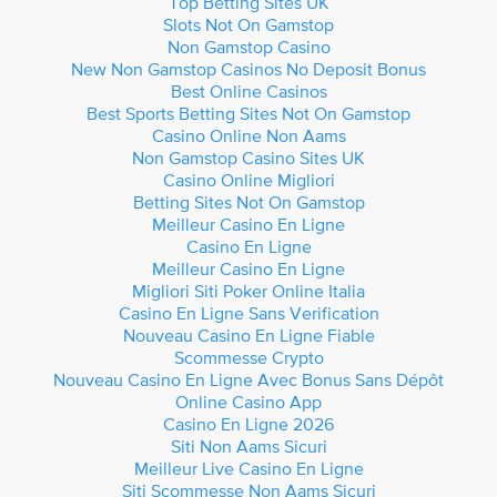
Top Betting Sites UK
Slots Not On Gamstop
Non Gamstop Casino
New Non Gamstop Casinos No Deposit Bonus
Best Online Casinos
Best Sports Betting Sites Not On Gamstop
Casino Online Non Aams
Non Gamstop Casino Sites UK
Casino Online Migliori
Betting Sites Not On Gamstop
Meilleur Casino En Ligne
Casino En Ligne
Meilleur Casino En Ligne
Migliori Siti Poker Online Italia
Casino En Ligne Sans Verification
Nouveau Casino En Ligne Fiable
Scommesse Crypto
Nouveau Casino En Ligne Avec Bonus Sans Dépôt
Online Casino App
Casino En Ligne 2026
Siti Non Aams Sicuri
Meilleur Live Casino En Ligne
Siti Scommesse Non Aams Sicuri